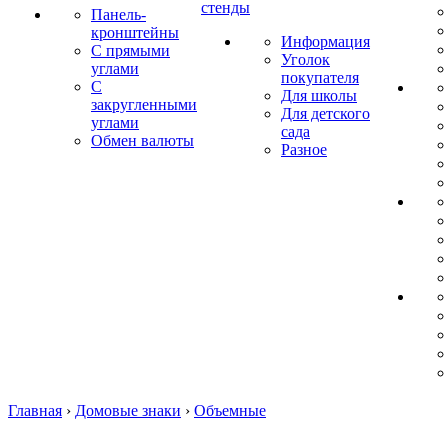
стенды
Панель-
кронштейны
Информация
С прямыми
Уголок
углами
покупателя
С
Для школы
закругленными
Для детского
углами
сада
Обмен валюты
Разное
Главная
›
Домовые знаки
›
Объемные