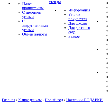
стенды
Панель-
кронштейны
Информация
С прямыми
Уголок
углами
покупателя
С
Для школы
закругленными
Для детского
углами
сада
Обмен валюты
Разное
Главная
›
К праздникам
›
Новый год
›
Наклейки ПОДАРКИ