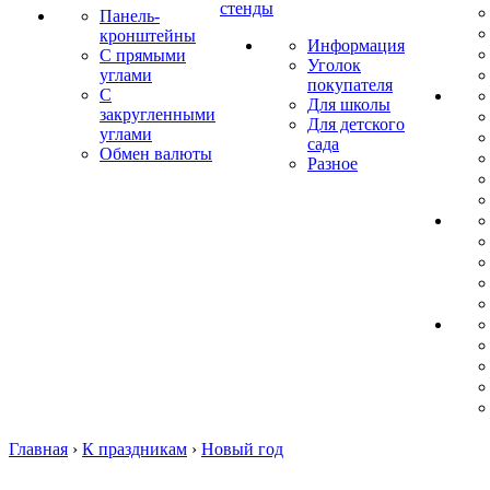
стенды
Панель-
кронштейны
Информация
С прямыми
Уголок
углами
покупателя
С
Для школы
закругленными
Для детского
углами
сада
Обмен валюты
Разное
Главная
›
К праздникам
›
Новый год