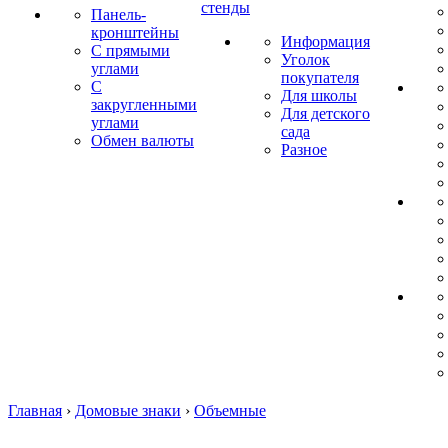
стенды
Панель-
кронштейны
Информация
С прямыми
Уголок
углами
покупателя
С
Для школы
закругленными
Для детского
углами
сада
Обмен валюты
Разное
Главная
›
Домовые знаки
›
Объемные