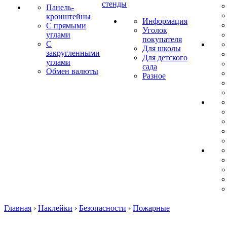
стенды
Панель-
кронштейны
Информация
С прямыми
Уголок
углами
покупателя
С
Для школы
закругленными
Для детского
углами
сада
Обмен валюты
Разное
Главная
›
Наклейки
›
Безопасности
›
Пожарные