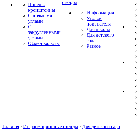
стенды
Панель-
кронштейны
Информация
С прямыми
Уголок
углами
покупателя
С
Для школы
закругленными
Для детского
углами
сада
Обмен валюты
Разное
Главная
›
Информационные стенды
›
Для детского сада